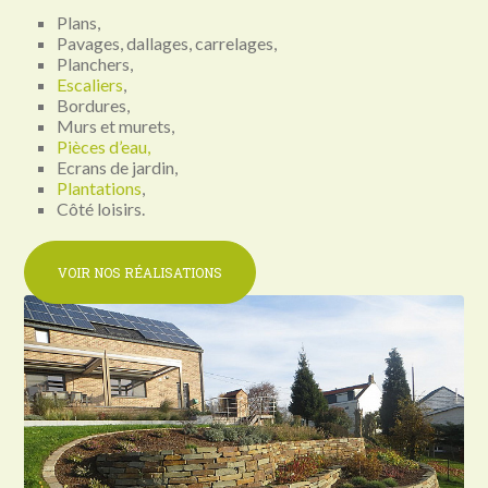
Plans,
Pavages, dallages, carrelages,
Planchers,
Escaliers
,
Bordures,
Murs et murets,
Pièces d’eau,
Ecrans de jardin,
Plantations
,
Côté loisirs.
VOIR NOS RÉALISATIONS