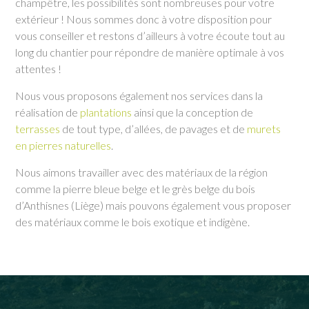
champêtre, les possibilités sont nombreuses pour votre
extérieur ! Nous sommes donc à votre disposition pour
vous conseiller et restons d’ailleurs à votre écoute tout au
long du chantier pour répondre de manière optimale à vos
attentes !
Nous vous proposons également nos services dans la
réalisation de
plantations
ainsi que la conception de
terrasses
de tout type, d’allées, de pavages et de
murets
en pierres naturelles
.
Nous aimons travailler avec des matériaux de la région
comme la pierre bleue belge et le grès belge du bois
d’Anthisnes (Liège) mais pouvons également vous proposer
des matériaux comme le bois exotique et indigène.