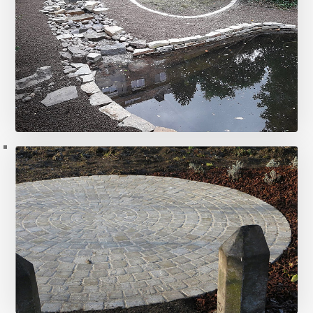
Planchers en bois
10 photos
Restauration d'une pèce d'eau avec
cascade
11 photos