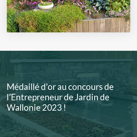
Planchers en bois
10 photos
Médaillé d'or au concours de
Plantations
l’Entrepreneur de Jardin de
15 photos
Wallonie 2023 !